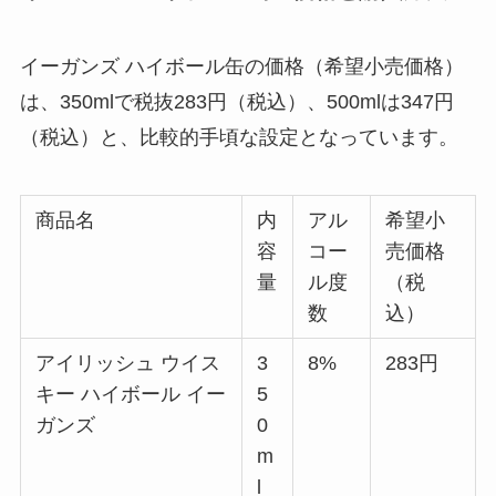
イーガンズ ハイボール缶の価格（希望小売価格）
は、350mlで税抜283円（税込）、500mlは347円
（税込）と、比較的手頃な設定となっています。
商品名
内
アル
希望小
容
コー
売価格
量
ル度
（税
数
込）
アイリッシュ ウイス
3
8%
283円
キー ハイボール イー
5
ガンズ
0
m
l