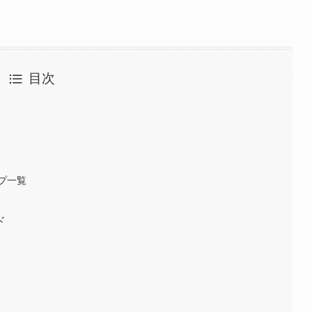
目次
プ一覧
ド