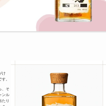
】
がけ
です。
ら、そ
ャンル
当たり