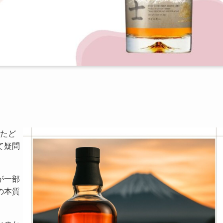
】
にたど
て疑問
が一部
の本質