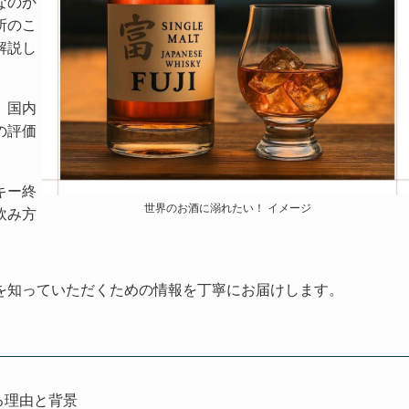
なのか
所のこ
解説し
、国内
の評価
キー終
世界のお酒に溺れたい！ イメージ
飲み方
を知っていただくための情報を丁寧にお届けします。
る理由と背景